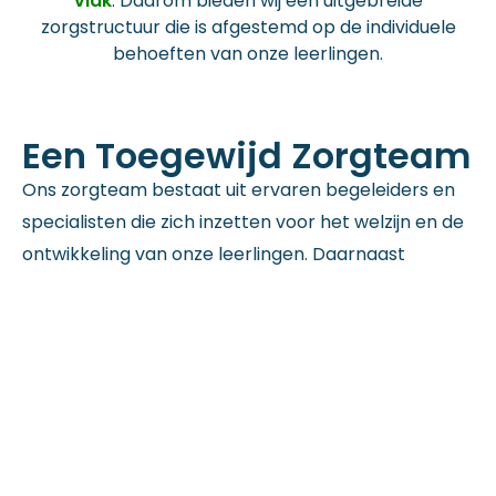
vlak
. Daarom bieden wij een uitgebreide
zorgstructuur die is afgestemd op de individuele
behoeften van onze leerlingen.
Een Toegewijd Zorgteam
Ons zorgteam bestaat uit ervaren begeleiders en
specialisten die zich inzetten voor het welzijn en de
ontwikkeling van onze leerlingen. Daarnaast
hebben wij
psychologen
in ons team die kunnen
worden ingezet wanneer extra ondersteuning nodig
is.
Wij staan klaar om elke leerling te begeleiden en te
ondersteunen, zodat zij met vertrouwen kunnen
groeien en succes behalen in hun schoolcarrière.