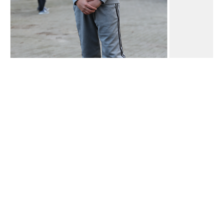
Onze resultaten
Dankzij de inzet van onze leerlingen, docenten en
medewerkers behalen wij jaar na jaar
sterke