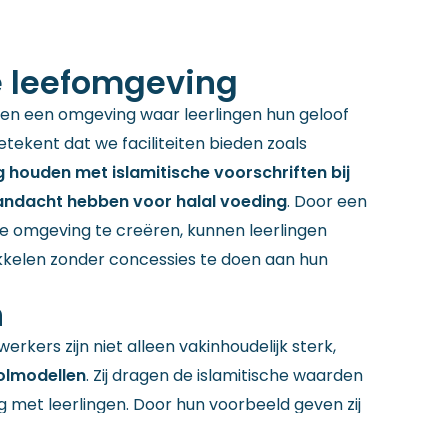
e leefomgeving
en een omgeving waar leerlingen hun geloof
betekent dat we faciliteiten bieden zoals
 houden met islamitische voorschriften bij
aandacht hebben voor halal voeding
. Door een
e omgeving te creëren, kunnen leerlingen
wikkelen zonder concessies te doen aan hun
n
kers zijn niet alleen vakinhoudelijk sterk,
olmodellen
. Zij dragen de islamitische waarden
g met leerlingen. Door hun voorbeeld geven zij
en begeleiding om zich te ontwikkelen tot
sterke,