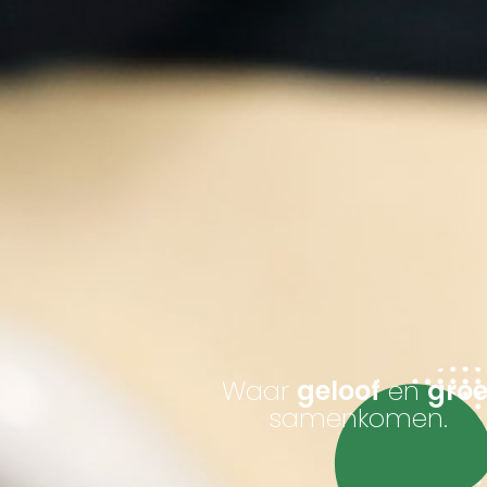
Waar
geloof
en
groe
samenkomen.