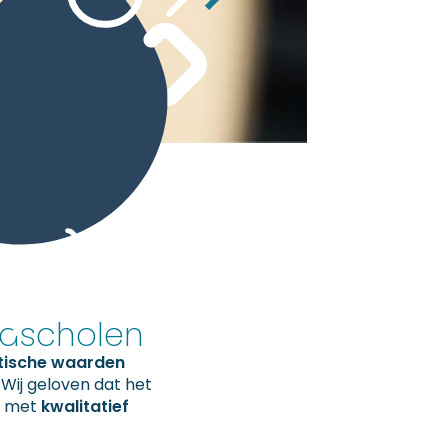
nascholen
itische waarden
 Wij geloven dat het
an met
kwalitatief