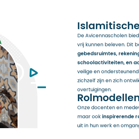
Islamitisch
De Avicennascholen bied
vrij kunnen beleven. Dit 
gebedsruimtes, rekening
schoolactiviteiten, en 
veilige en ondersteunend
zichzelf zijn en zich ont
overtuigingen.
Rolmodelle
Onze docenten en medewer
maar ook
inspirerende r
uit in hun werk en omgan
leerlingen de inspiratie 