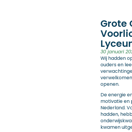
Grote 
Voorl
Lyceu
30 januari 20
Wij hadden o
ouders en lee
verwachtinge
verwelkomen 
openen.
De energie e
motivatie en 
Nederland. Vo
hadden, hebbe
onderwijskwa
kwamen uitge