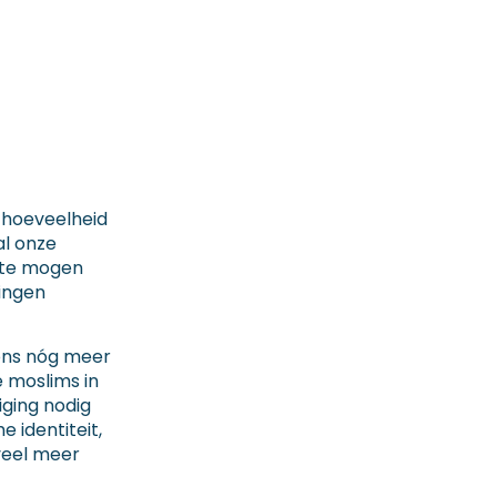
a
 hoeveelheid
al onze
 te mogen
ingen
ons nóg meer
e moslims in
iging nodig
 identiteit,
veel meer