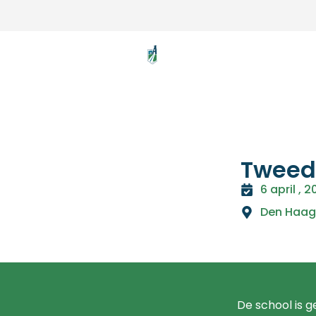
Tweede
6 april , 
Den Haag
De school is 