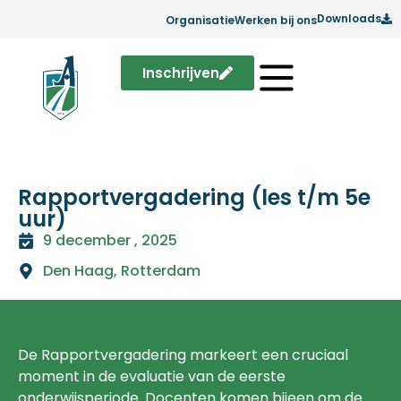
Downloads
Organisatie
Werken bij ons
Inschrijven
Rapportvergadering (les t/m 5e
uur)
9 december , 2025
Den Haag
,
Rotterdam
De Rapportvergadering markeert een cruciaal
moment in de evaluatie van de eerste
onderwijsperiode. Docenten komen bijeen om de