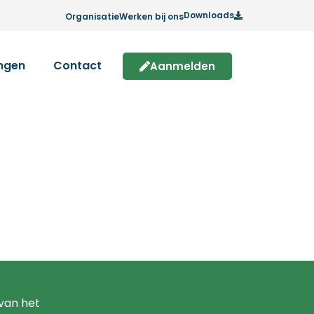
Downloads
Organisatie
Werken bij ons
ingen
Contact
Aanmelden
 van het