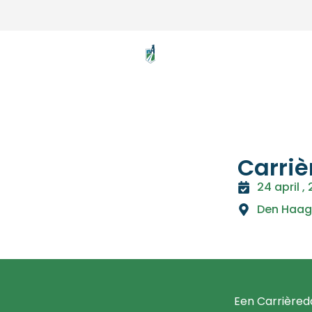
Carri
24 april ,
Den Haag
Een Carrièred