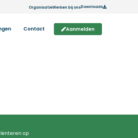
Downloads
Organisatie
Werken bij ons
ingen
Contact
Aanmelden
)
riënteren op