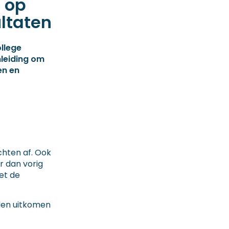
 op
ltaten
llege
leiding om
en en
chten af. Ook
r dan vorig
et de
llen uitkomen