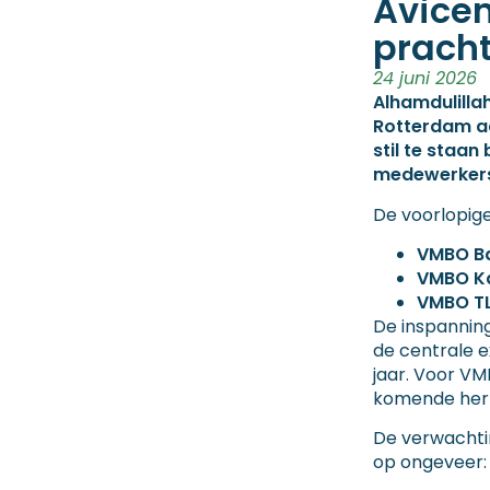
Avicen
pracht
24 juni 2026
Alhamdulilla
Rotterdam aa
stil te staan
medewerker
De voorlopige
VMBO Ba
VMBO K
VMBO TL
De inspanning
de centrale e
jaar. Voor VM
komende herka
De verwachtin
op ongeveer: