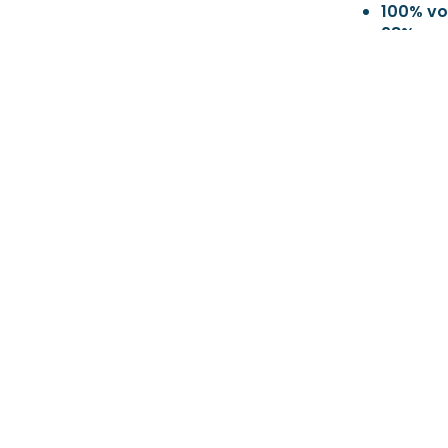
100% vo
98% vo
92% voo
Allahumma b
best prester
Deze mooie re
mentoren, on
hieraan bijg
islamitisch o
hand gaan. (
A
Wij feliciter
en wensen de 