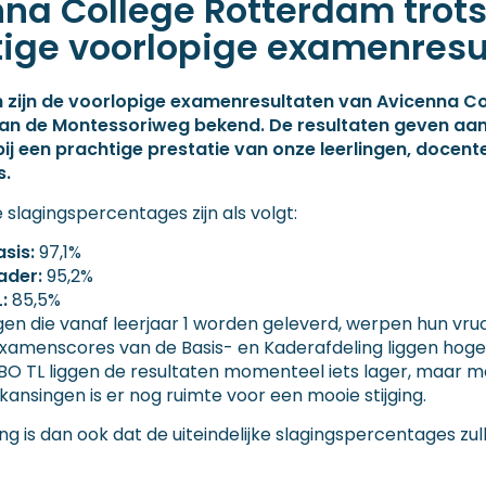
na College Rotterdam trots
ige voorlopige examenresu
h zijn de voorlopige examenresultaten van Avicenna Co
n de Montessoriweg bekend. De resultaten geven aan
 bij een prachtige prestatie van onze leerlingen, docent
s.
 slagingspercentages zijn als volgt:
sis:
97,1%
ader:
95,2%
:
85,5%
en die vanaf leerjaar 1 worden geleverd, werpen hun vru
xamenscores van de Basis- en Kaderafdeling liggen hoge
BO TL liggen de resultaten momenteel iets lager, maar m
nsingen is er nog ruimte voor een mooie stijging.
g is dan ook dat de uiteindelijke slagingspercentages zu